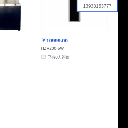
13938153777
￥10999.00
HZR200-5W
价
已有
0
人评价