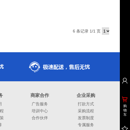
6 条记录 1/1 页
务
商家合作
企业采购
明
广告服务
打款方式
购
物
程
培训中心
采购流程
车
策
合作伙伴
发票制度
障
专属服务